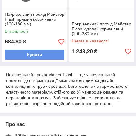
Покрівельний прохід Майстер
Flash прямий коричневий
(100-180 мм)
Покрівельний прохід Майстер
Flash кутовий коричневий
В наявності
(200-280 мм)
684,80
Немає в наявності
₴
1 243,20
₴
Купити
Покрівельний прохід Master Flash — це універсальний
елемент для герметизації місць виходу димоходів або
вентиляційних труб через дах. Виготовлений з термостійкого
еластичного матеріалу, стійкого до УФ-випромінювання та
перепадів температур. Забезпечує щільне прилягання до
різних типів покрівлі та надійний захист від протікань.
Про нас
100% позитивних з 10 відгуків за рік