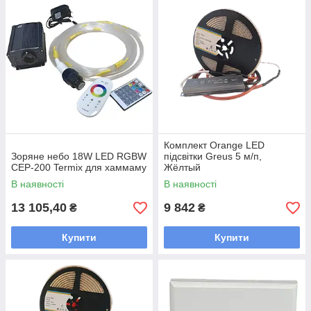
Комплект Orange LED
Зоряне небо 18W LED RGBW
підсвітки Greus 5 м/п,
CEP-200 Termix для хаммаму
Жёлтый
В наявності
В наявності
13 105,40
9 842
₴
₴
Купити
Купити