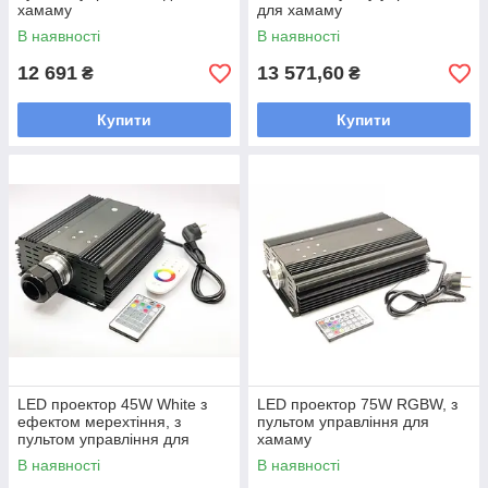
хамаму
для хамаму
В наявності
В наявності
12 691
13 571,60
₴
₴
Купити
Купити
LED проектор 45W White з
LED проектор 75W RGBW, з
ефектом мерехтіння, з
пультом управління для
пультом управління для
хамаму
хамаму
В наявності
В наявності