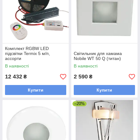
Комплект RGBW LED
підсвітки Termix 5 м/п,
Світильник для хамама
ассорти
Nobile WT 50 Q (титан)
В наявності
В наявності
12 432
2 590
₴
₴
Купити
Купити
–20%