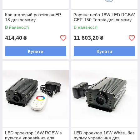
Кришталевий розсіювач EP-
Зоряне небо 18W LED RGBW
18 для хамаму
CEP-150 Termix для хамаму
В наявності
В наявності
414,40
11 603,20
₴
₴
Купити
Купити
LED проектор 16W RGBW з
LED проектор 16W White, без
пультом управління для
пульту управління для