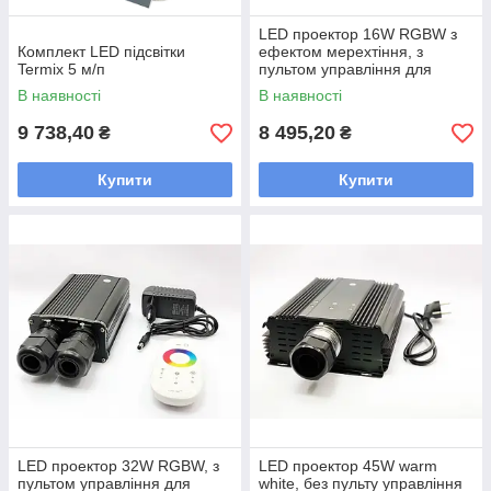
LED проектор 16W RGBW з
Комплект LED підсвітки
ефектом мерехтіння, з
Termix 5 м/п
пультом управління для
хамаму
В наявності
В наявності
9 738,40
8 495,20
₴
₴
Купити
Купити
LED проектор 32W RGBW, з
LED проектор 45W warm
пультом управління для
white, без пульту управління