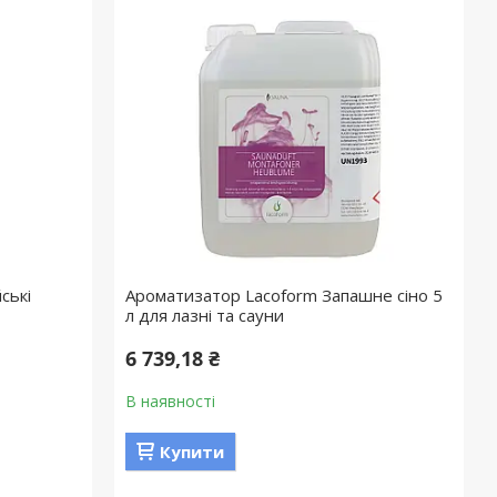
ські
Ароматизатор Lacoform Запашне сіно 5
л для лазні та сауни
6 739,18 ₴
В наявності
Купити