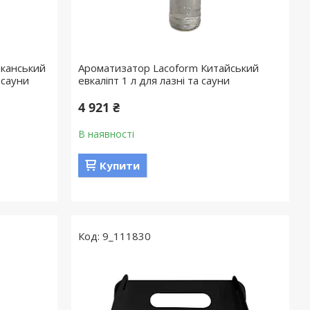
иканський
Ароматизатор Lacoform Китайський
 сауни
евкаліпт 1 л для лазні та сауни
4 921 ₴
В наявності
Купити
9_111830