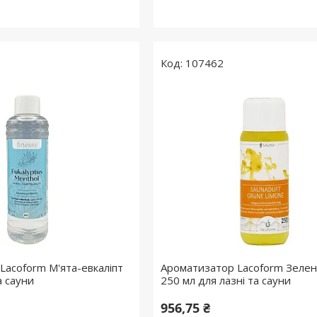
107462
Lacoform М'ята-евкаліпт
Ароматизатор Lacoform Зеле
а сауни
250 мл для лазні та сауни
956,75 ₴