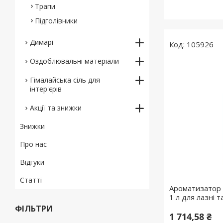
Трапи
Підголівники
Димарі
105926
Оздоблювальні матеріали
Гімалайська сіль для
інтер'єрів
Акції та знижки
Знижки
Про нас
Відгуки
Статті
Ароматизатор 
1 л для лазні т
ФІЛЬТРИ
1 714,58 ₴