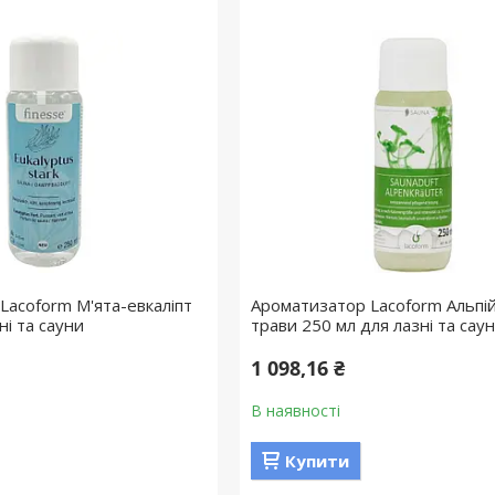
Lacoform М'ята-евкаліпт
Ароматизатор Lacoform Альпій
ні та сауни
трави 250 мл для лазні та сау
1 098,16 ₴
В наявності
Купити