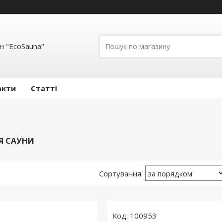
н "EcoSauna"
акти
Статті
Я САУНИ
100953