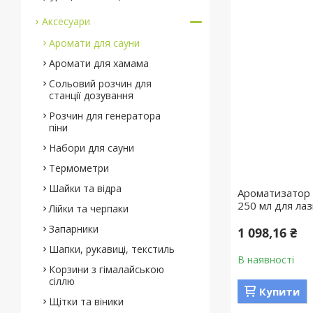
Аксесуари
Аромати для сауни
Аромати для хамама
Сольовий розчин для
станції дозування
Розчин для генератора
піни
Набори для сауни
Термометри
Шайки та відра
Ароматизатор 
250 мл для лаз
Лійки та черпаки
Запарники
1 098,16 ₴
Шапки, рукавиці, текстиль
В наявності
Корзини з гімалайською
сіллю
Купити
Щітки та віники