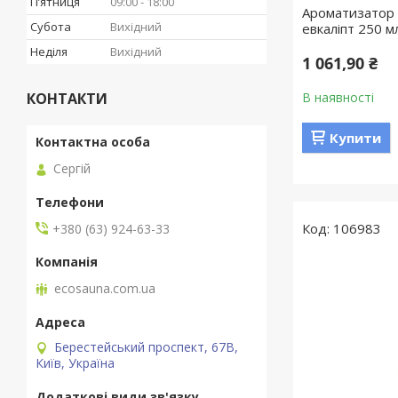
Пʼятниця
09:00
18:00
Ароматизатор 
Субота
Вихідний
евкаліпт 250 м
Неділя
Вихідний
1 061,90 ₴
КОНТАКТИ
В наявності
Купити
Сергій
106983
+380 (63) 924-63-33
ecosauna.com.ua
Берестейський проспект, 67В,
Київ, Україна