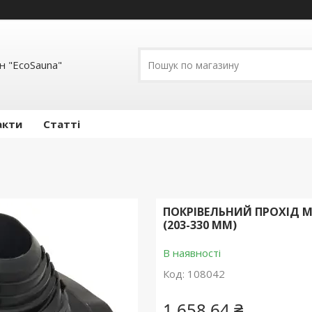
н "EcoSauna"
акти
Статті
ПОКРІВЕЛЬНИЙ ПРОХІД 
(203-330 ММ)
В наявності
Код:
108042
1 658,64 ₴