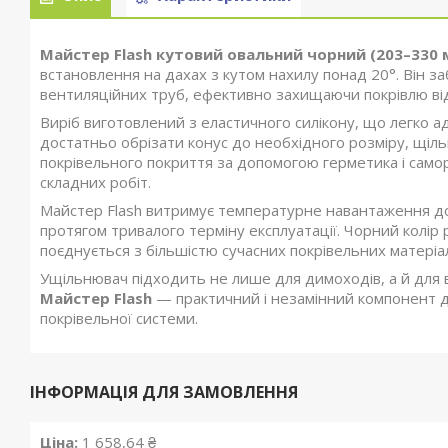
Майстер Flash кутовий овальний чорний (203–330 
встановлення на дахах з кутом нахилу понад 20°. Він з
вентиляційних труб, ефективно захищаючи покрівлю від 
Виріб виготовлений з еластичного силікону, що легко а
достатньо обрізати конус до необхідного розміру, щіль
покрівельного покриття за допомогою герметика і саморі
складних робіт.
Майстер Flash витримує температурне навантаження 
протягом тривалого терміну експлуатації. Чорний колі
поєднується з більшістю сучасних покрівельних матеріал
Ущільнювач підходить не лише для димоходів, а й для в
Майстер Flash
— практичний і незамінний компонент дл
покрівельної системи.
ІНФОРМАЦІЯ ДЛЯ ЗАМОВЛЕННЯ
Ціна:
1 658,64 ₴