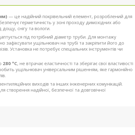
мм)
— це надійний покрівельний елемент, розроблений для
абезпечує герметичність у зоні проходу димохідних або
дощу, снігу та вологи.
даптується під потрібний діаметр труби. Для монтажу
но зафіксувати ущільнювач на трубі та закріпити його до
зів. Установка не потребує спеціальних інструментів чи
до
280 °C
, не втрачає еластичності та зберігає свої властивості
р робить ущільнювач універсальним рішенням, яке гармонійно
ів.
ентиляційних виходів та інших інженерних комунікацій.
я створення надійної, безпечної та довговічної