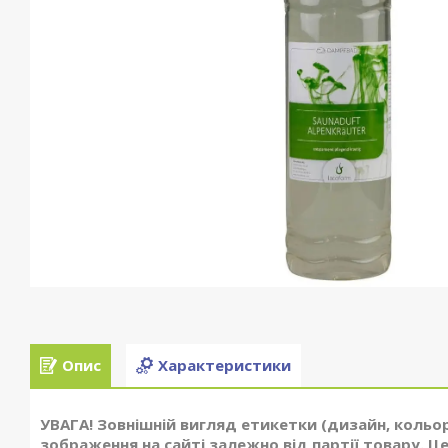
Опис
Характеристики
УВАГА! Зовнішній вигляд етикетки (дизайн, кольо
зображення на сайті залежно від партії товару. Це 