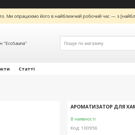
то. Ми опрацюємо його в найближчий робочий час — з [найбл
н "EcoSauna"
акти
Статті
АРОМАТИЗАТОР ДЛЯ ХАМ
В наявності
Код:
100956