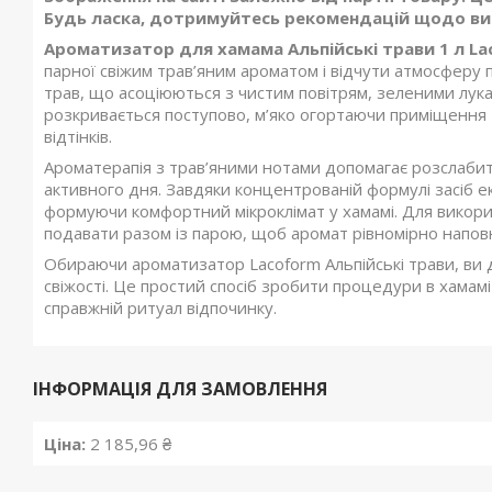
Будь ласка, дотримуйтесь рекомендацій щодо вик
Ароматизатор для хамама Альпійські трави 1 л La
парної свіжим трав’яним ароматом і відчути атмосферу п
трав, що асоціюються з чистим повітрям, зеленими лука
розкривається поступово, м’яко огортаючи приміщення т
відтінків.
Ароматерапія з трав’яними нотами допомагає розслабити
активного дня. Завдяки концентрованій формулі засіб ек
формуючи комфортний мікроклімат у хамамі. Для викор
подавати разом із парою, щоб аромат рівномірно напов
Обираючи ароматизатор Lacoform Альпійські трави, ви 
свіжості. Це простий спосіб зробити процедури в хама
справжній ритуал відпочинку.
ІНФОРМАЦІЯ ДЛЯ ЗАМОВЛЕННЯ
Ціна:
2 185,96 ₴