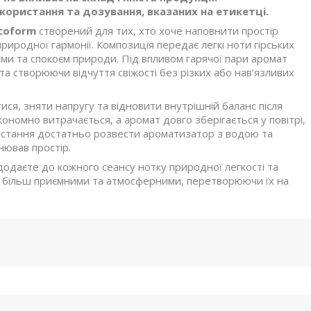
ористання та дозування, вказаних на етикетці.
coform
створений для тих, хто хоче наповнити простір
риродної гармонії. Композиція передає легкі ноти гірських
ми та спокоєм природи. Під впливом гарячої пари аромат
а створюючи відчуття свіжості без різких або нав’язливих
ся, зняти напругу та відновити внутрішній баланс після
ономно витрачається, а аромат довго зберігається у повітрі,
истання достатньо розвести ароматизатор з водою та
нював простір.
додаєте до кожного сеансу нотку природної легкості та
мі більш приємними та атмосферними, перетворюючи їх на