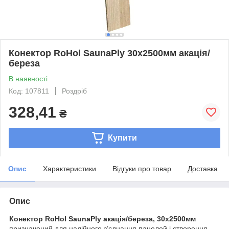
Конектор RoHol SaunaPly 30x2500мм акація/
береза
В наявності
Код: 107811
Роздріб
328,41
₴
Купити
Опис
Характеристики
Відгуки про товар
Доставка
Опис
Конектор RoHol SaunaPly
акація/береза, 30x2500мм
призначений для надійного з’єднання панелей і створення