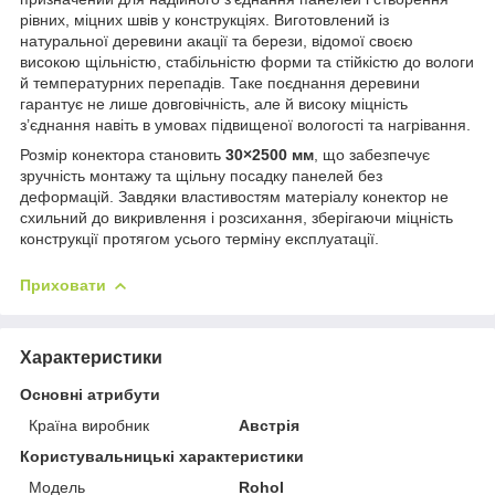
рівних, міцних швів у конструкціях. Виготовлений із
натуральної деревини акації та берези, відомої своєю
високою щільністю, стабільністю форми та стійкістю до вологи
й температурних перепадів. Таке поєднання деревини
гарантує не лише довговічність, але й високу міцність
з’єднання навіть в умовах підвищеної вологості та нагрівання.
Розмір конектора становить
30×2500 мм
, що забезпечує
зручність монтажу та щільну посадку панелей без
деформацій. Завдяки властивостям матеріалу конектор не
схильний до викривлення і розсихання, зберігаючи міцність
конструкції протягом усього терміну експлуатації.
Приховати
Характеристики
Основні атрибути
Країна виробник
Австрія
Користувальницькі характеристики
Мoдель
Rohol