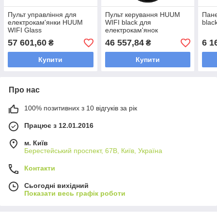
Пульт управління для
Пульт керування HUUM
Пан
електрокам'янки HUUM
WIFI black для
blac
WIFI Glass
електрокам'янок
57 601,60
46 557,84
6 1
₴
₴
Купити
Купити
Про нас
100% позитивних з 10 відгуків за рік
Працює з 12.01.2016
м. Київ
Берестейський проспект, 67В, Київ, Україна
Контакти
Сьогодні вихідний
Показати весь графік роботи