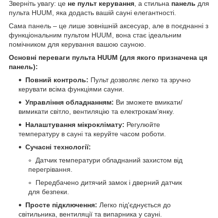
Зверніть увагу: це
не пульт керування
, а стильна
панель
для
пульта HUUM, яка додасть вашій сауні елегантності.
Сама панель – це лише зовнішній аксесуар, але в поєднанні з
функціональним пультом HUUM, вона стає ідеальним
помічником для керування вашою сауною.
Основні переваги пульта HUUM (для якого призначена ця
панель):
Повний контроль:
Пульт дозволяє легко та зручно
керувати всіма функціями сауни.
Управління обладнанням:
Ви зможете вмикати/
вимикати світло, вентиляцію та електрокам’янку.
Налаштування мікроклімату:
Регулюйте
температуру в сауні та керуйте часом роботи.
Сучасні технології:
Датчик температури обладнаний захистом від
перегрівання.
Передбачено дитячий замок і дверний датчик
для безпеки.
Просте підключення:
Легко під'єднується до
світильника, вентиляції та випарника у сауні.