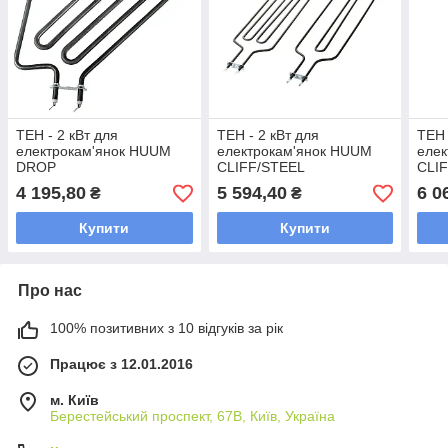
ТЕН - 2 кВт для
ТЕН - 2 кВт для
ТЕН 
електрокам'янок HUUM
електрокам'янок HUUM
еле
DROP
CLIFF/STEEL
CLI
4 195,80
5 594,40
6 0
₴
₴
Купити
Купити
Про нас
100% позитивних з 10 відгуків за рік
Працює з 12.01.2016
м. Київ
Берестейський проспект, 67В, Київ, Україна