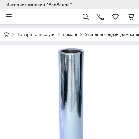
Интернет магазин "EcoSauna"
Товари та послуги
Димарі
Утеплені сендвіч димоход