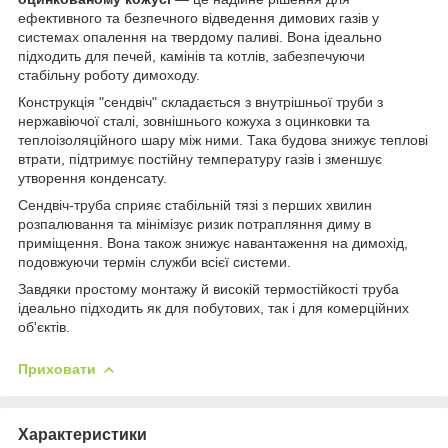
ефективного та безпечного відведення димових газів у
системах опалення на твердому паливі. Вона ідеально
підходить для печей, камінів та котлів, забезпечуючи
стабільну роботу димоходу.
Конструкція "сендвіч" складається з внутрішньої труби з
нержавіючої сталі, зовнішнього кожуха з оцинковки та
теплоізоляційного шару між ними. Така будова знижує теплові
втрати, підтримує постійну температуру газів і зменшує
утворення конденсату.
Сендвіч-труба сприяє стабільній тязі з перших хвилин
розпалювання та мінімізує ризик потрапляння диму в
приміщення. Вона також знижує навантаження на димохід,
подовжуючи термін служби всієї системи.
Завдяки простому монтажу й високій термостійкості труба
ідеально підходить як для побутових, так і для комерційних
об'єктів.
Приховати
Характеристики