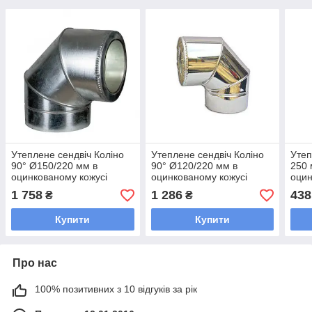
Утеплене сендвіч Коліно
Утеплене сендвіч Коліно
Утеп
90° Ø150/220 мм в
90° Ø120/220 мм в
250 
оцинкованому кожусі
оцинкованому кожусі
оцин
1 758
1 286
438
₴
₴
Купити
Купити
Про нас
100% позитивних з 10 відгуків за рік