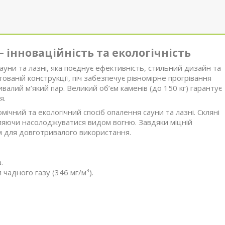
 – інноваційність та екологічність
сауни та лазні, яка поєднує ефективність, стильний дизайн та
аній конструкції, піч забезпечує рівномірне прогрівання
валий м’який пар. Великий об’єм каменів (до 150 кг) гарантує
я.
ічний та екологічний спосіб опалення сауни та лазні. Скляні
яючи насолоджуватися видом вогню. Завдяки міцній
ом для довготривалого використання.
.
чадного газу (346 мг/м³).