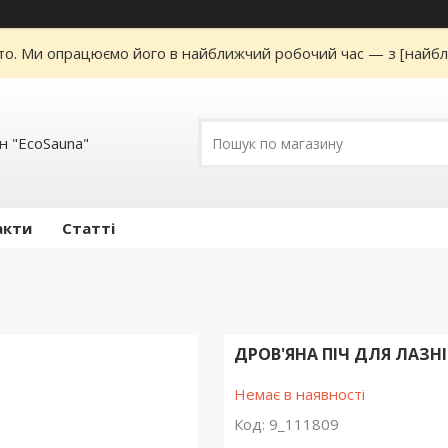
то. Ми опрацюємо його в найближчий робочий час — з [найбл
н "EcoSauna"
акти
Статті
ДРОВ'ЯНА ПІЧ ДЛЯ ЛАЗНІ
Немає в наявності
Код:
9_111809