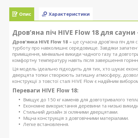
Опис
Характеристики
Дров’яна піч HIVE Flow 18 для сауни
Дров'янка HIVE Flow 18 –
це сучасна дров’яна піч для 
турботу про навколишнє середовище. Завдяки запатентов
приміщення, мінімальні викиди чадного газу та довготри
комфортну температуру навіть після завершення горінн
Ця модель ідеально підходить для тих, хто шукає економ
дверцята топки створюють затишну атмосферу, дозвол
конструкції з товстої сталі HIVE Flow є надійним вибор
Переваги HIVE Flow 18:
Вміщує до 150 кг каменів для довготривалого тепла
Економне використання деревини та низькі викиди 
Стильний дизайн зі скляними дверцятами.
Міцна конструкція з довговічними матеріалами.
Легке встановлення.