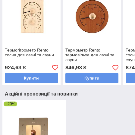
Термогігрометр Rento
Термометр Rento
Терм
сосна для лазні та сауни
термовільха для лазні та
сосн
сауни
саун
924,63
846,93
874
₴
₴
Купити
Купити
Акційні пропозиції та новинки
–20%