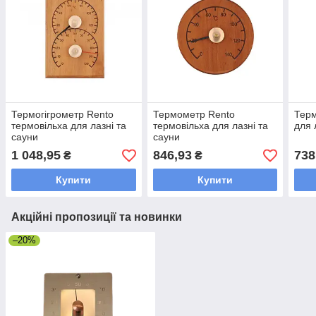
Термогігрометр Rento
Термометр Rento
Терм
термовільха для лазні та
термовільха для лазні та
для 
сауни
сауни
1 048,95
846,93
738
₴
₴
Купити
Купити
Акційні пропозиції та новинки
–20%