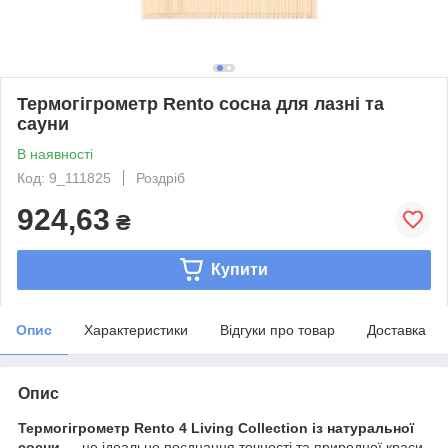
Термогігрометр Rento сосна для лазні та
сауни
В наявності
Код: 9_111825
Роздріб
924,63
₴
Купити
Опис
Характеристики
Відгуки про товар
Доставка
Опис
Термогігрометр Rento 4 Living Collection із натуральної
сосни
— це ідеальне поєднання точності та природної краси.