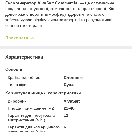
Галогенератор VivaSalt Commercial
— це оптимальне
поєднання потужності, компактності та практичності. Він
допоможе створити атмосферу здоров’я та спокою,
забезпечуючи відвідувачам комфортні та результативні
сеанси галотерапії.
Приховати
Характеристики
Основні
Країна виробник
Словенія
Тип шкіри
Суха
Користувальницькі характеристики
Виробник
VivaSalt
Площа приміщення, м2
21-40
Гарантія для побутового
12
використання (міс.)
Гарантія для комерційного
6
використання (міс.)