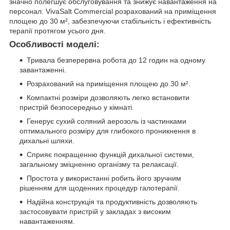
значно полегшує обслуговування та знижує навантаження на
персонал. VivaSalt Commercial розрахований на приміщення
площею до 30 м², забезпечуючи стабільність і ефективність
терапії протягом усього дня.
Особливості моделі:
Тривала безперервна робота до 12 годин на одному
завантаженні.
Розрахований на приміщення площею до 30 м².
Компактні розміри дозволяють легко встановити
пристрій безпосередньо у кімнаті.
Генерує сухий соляний аерозоль із частинками
оптимального розміру для глибокого проникнення в
дихальні шляхи.
Сприяє покращенню функцій дихальної системи,
загальному зміцненню організму та релаксації.
Простота у використанні робить його зручним
рішенням для щоденних процедур галотерапії.
Надійна конструкція та продуктивність дозволяють
застосовувати пристрій у закладах з високим
навантаженням.