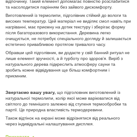
відпочинку. Такий елемент допомагає повністю розслабитися
та насолодитися парінням без зайвого дискомфорту.
Виготовлений із термолипи, підголівник стійкий до вологи та
високих температур. Цей матеріал не виділяє смол навіть при
нагріванні, має приємну на дотик текстуру і зберігає форму
після багаторазового використання. Деревина легко
очищується, не потребує спеціального догляду й залишається
естетично привабливою протягом тривалого часу.
Обравши цей підголівник, ви додаєте у свій банний ритуал не
лише елемент зручності, а й турботу про здоров’я. Виріб з
натурального дерева підкреслить атмосферу сауни та
зробить кожне відвідування ще більш комфортним і
приємним.
Звертаємо вашу увагу,
що підголовник виготовлений із
натуральної термолипи, колір якої може варіюватися від
світлого до темнішого залежно від ступеня термообробки та
партії. Це природна властивість термодеревини.
Також відтінок на екрані може відрізнятися від реального
через індивідуальні налаштування дисплея.
Приховати