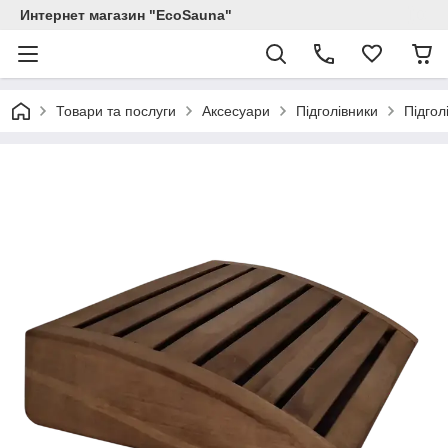
Интернет магазин "EcoSauna"
Товари та послуги
Аксесуари
Підголівники
Підгол