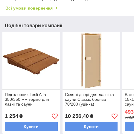
Всі умови повернення
Подібні товари компанії
Підголовник Tesli Alfa
Скляні двері для лазні та
Ваго
350/350 мм термо для
сауни Classic бронза
15x1
лазні та сауни
70/200 (уцінка)
саун
493
1 254
10 256,40
₴
₴
572,9
Купити
Купити