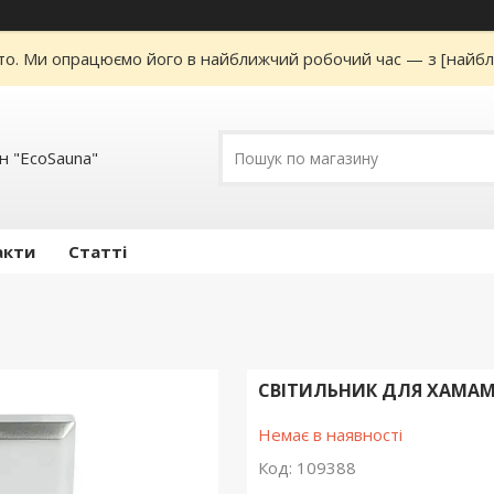
то. Ми опрацюємо його в найближчий робочий час — з [найбл
н "EcoSauna"
акти
Статті
СВІТИЛЬНИК ДЛЯ ХАМАМА
Немає в наявності
Код:
109388