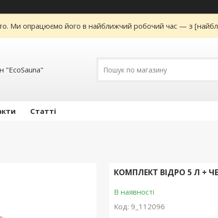
то. Ми опрацюємо його в найближчий робочий час — з [найбл
н "EcoSauna"
акти
Статті
КОМПЛЕКТ ВІДРО 5 Л + Ч
В наявності
Код:
9_112096