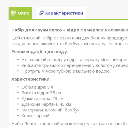
Опис
Характеристики
Набір для сауни Rento – відро та черпак з алюміні
Цей стильний набір є незамінним для банних процедур і
анодованого алюмінію та бамбука, він поєднує елегантніс
Рекомендації з догляду:
Не залишайте воду у відрі та черпаку після викори
Уникайте тривалого перебування у вологому сере
Протріть м’якою губкою з мильною водою.
Характеристики:
Об’єм відра: 5 л
Висота відра: 35 см
Діаметр відра: 23 см
Довжина черпака: 43 см
Матеріали: алюміній, бамбук
Колір: чорний
Набір Rento створений для комфорту та стилю у вашій с