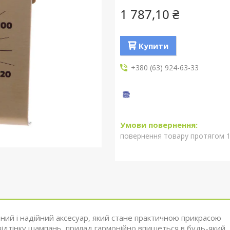
1 787,10 ₴
Купити
+380 (63) 924-63-33
повернення товару протягом 1
ний і надійний аксесуар, який стане практичною прикрасою
 відтінку шампань, прилад гармонійно впишеться в будь-який