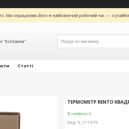
то. Ми опрацюємо його в найближчий робочий час — з [найбл
н "EcoSauna"
акти
Статті
ТЕРМОМЕТР RENTO КВАД
В наявності
Код:
9_111379