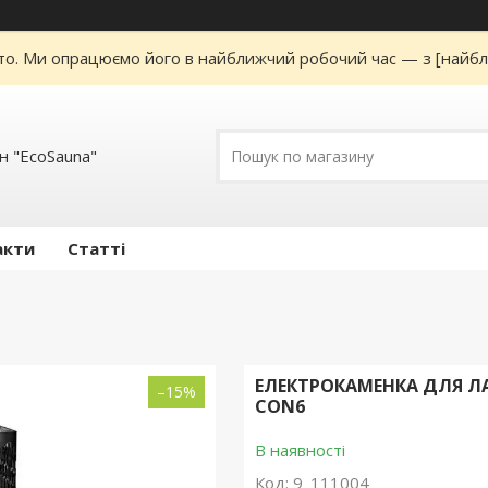
то. Ми опрацюємо його в найближчий робочий час — з [найбл
н "EcoSauna"
акти
Статті
ЕЛЕКТРОКАМЕНКА ДЛЯ ЛАЗ
–15%
CON6
В наявності
Код:
9_111004