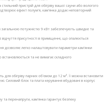
стильний пристрій для обігріву вашої сауни або вологого
відтворює ефект полум'я, кам'янка додає неповторний
ти загальною потужністю 9 кВт забезпечують швидке та
ює відчуття присутності в приміщенні, що опалюється
ння дозволяє легко налаштовувати параметри кам'янки
о встановлюється та не вимагає складного
ь для обігріву парних об'ємом до 12 м³. Її можна встановити
ежі. Силовий блок та плата керування вбудовані в корпус
у та перенапруги, кам'янка гарантує безпеку