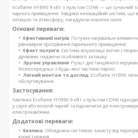
Ecoflame HYB90 9 кВт з пультом CON6 — це сучасний та 
парного приміщення. Завдяки інноваційній системі, що 
затишок та атмосферу, нагадуючи класичні лазні.
Основні переваги:
Ефективний нагрів
: Потужні нагрівальні елемен
рівномірне прогрівання парильного приміщення.
Ефект полум'я
: Система візуалізації вогню створ
дровами, надаючи особливого затишку.
Зручне управління
: Пульт дистанційного керува
безпосередньо з будь-якої частини парної.
Легкий монтаж та догляд
: Ecoflame HYB90 легк
обслуговування.
Застосування:
Кам'янка Ecoflame HYB90 9 кВт з пультом CON6 підходит
у сауні або вологій парній та підключити до електромер
електрокам'янки.
Додаткові переваги:
Безпека
: Обладнана системою захисту від перегрів
користування.