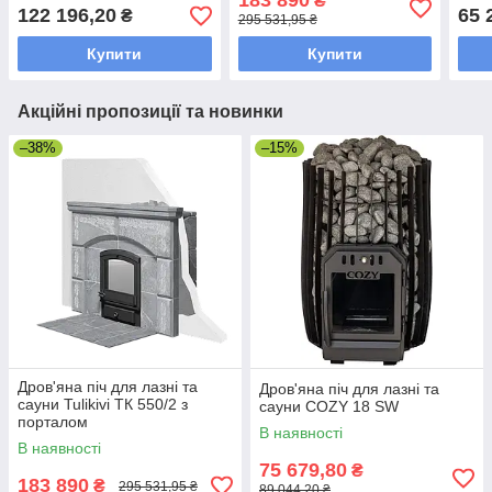
183 890
₴
122 196,20
65 
₴
295 531,95 ₴
Купити
Купити
Акційні пропозиції та новинки
–38%
–15%
Дров'яна піч для лазні та
Дров'яна піч для лазні та
сауни Tulikivi ТК 550/2 з
сауни COZY 18 SW
порталом
В наявності
В наявності
75 679,80
₴
183 890
₴
295 531,95 ₴
89 044,20 ₴