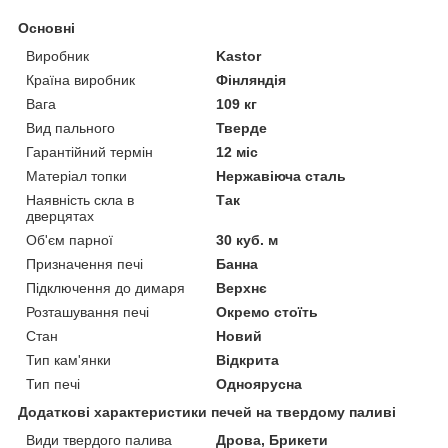
Основні
Виробник
Kastor
Країна виробник
Фінляндія
Вага
109 кг
Вид пального
Тверде
Гарантійний термін
12 міс
Матеріал топки
Нержавіюча сталь
Наявність скла в
Так
дверцятах
Об'єм парної
30 куб. м
Призначення печі
Банна
Підключення до димаря
Верхнє
Розташування печі
Окремо стоїть
Стан
Новий
Тип кам'янки
Відкрита
Тип печі
Одноярусна
Додаткові характеристики печей на твердому паливі
Види твердого палива
Дрова, Брикети