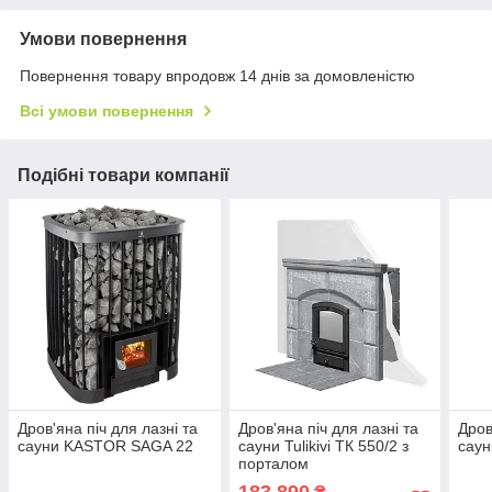
Умови повернення
Повернення товару впродовж 14 днів за домовленістю
Всі умови повернення
Подібні товари компанії
Дров'яна піч для лазні та
Дров'яна піч для лазні та
Дров
сауни KASTOR SAGA 22
сауни Tulikivi ТК 550/2 з
сау
порталом