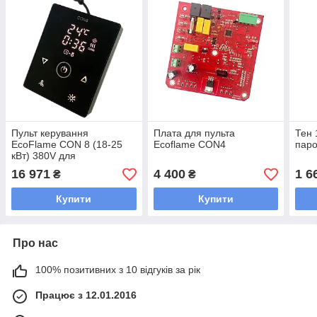
Пульт керування
Плата для пульта
Тен 
EcoFlame CON 8 (18-25
Ecoflame CON4
паро
кВт) 380V для
електрокам'янок
16 971
4 400
1 6
₴
₴
Купити
Купити
Про нас
100% позитивних з 10 відгуків за рік
Працює з 12.01.2016