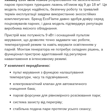
парою просторих турецьких лазень об'ємом від 9 до 18 м³. Ця
модель поєднує надійність, безпечну роботу та тривалий
термін експлуатації завдяки використанню зносостійких
комплектуючих. Бренд EcoFlame давно здобув довіру серед
поціновувачів парних, і дана модель підтверджує репутацію
виробника якісного обладнання.
Пристрій має потужність 9 кВт і оснащений пультом
керування, що дозволяє точно задавати час роботи,
температурний режим та навіть керувати освітленням у
парній. Монтаж генератора не потребує складних рішень, а
функціонал пристрою адаптований під регулярне
навантаження в інтенсивному режимі.
У комплекті передбачено:
пульт керування з функцією налаштування
температури, часу та підсвічування;
електромагнітний клапан для автоматичного
очищення бака;
парові форсунки для рівномірного розсіювання пари;
система захисту від перегріву;
стабільна подача пари протягом усього сеансу;