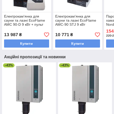
Електрокам'янка для
Електрокам'янка для
Паро
сауни та лазні EcoFlame
сауни та лазні EcoFlame
хама
AMC 90-D 9 кВт + пульт
AMC-90 STJ 9 кВт
Nor
CON4
154
13 987
10 771
₴
₴
220 2
Купити
Купити
Акційні пропозиції та новинки
–43%
–43%