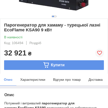
Парогенератор для хамаму - турецької лазні
EcoFlame KSA90 9 кВт
В наявності
Код: 106494
Роздріб
32 921
₴
Купити
Опис
Характеристики
Відгуки про товар
Доставка
Опис
Потужний і витривалий
парогенератор для
хамаму
EcoFlame KSA90
розрахований на забезпечення